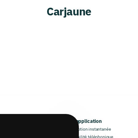
Carjaune
L'application
Transcription instantanée
L'accessibilité téléphonique