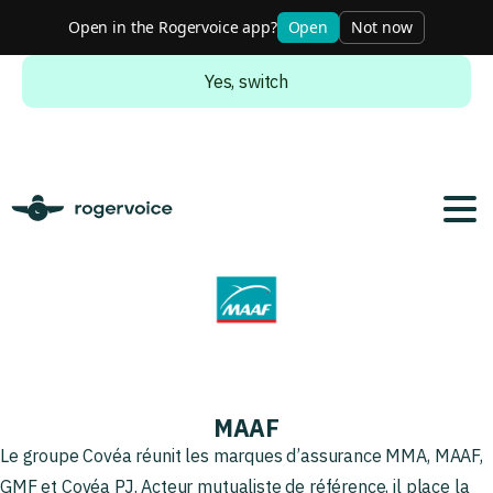
Open in the Rogervoice app?
Open
Not now
Do you want to switch to the english version?
Yes, switch
MAAF
Le groupe Covéa réunit les marques d’assurance MMA, MAAF,
GMF et Covéa PJ. Acteur mutualiste de référence, il place la