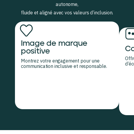
autonome,
fluide et aligné avec vos valeurs d’inclusion.
Image de marque
Co
positive
Offr
Montrez votre engagement pour une
d’éc
communication inclusive et responsable.