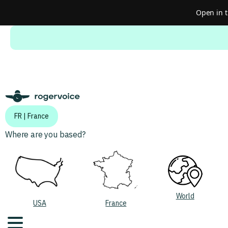
Open in 
Do you want to switch to the english version?
FR | France
Where are you based?
World
USA
France