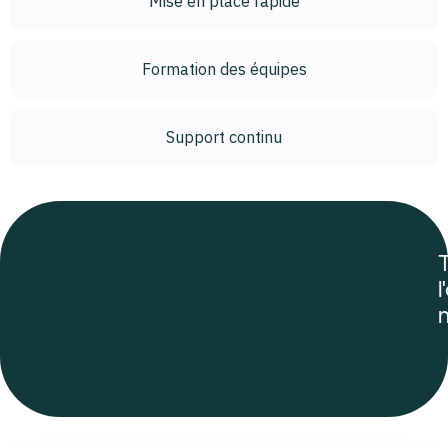
Mise en place rapide
Formation des équipes
Support continu
l