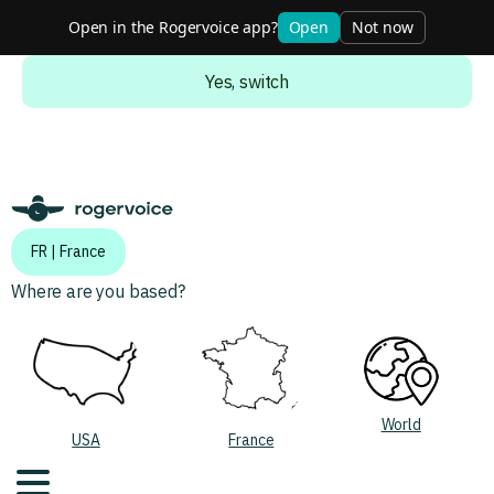
Open in the Rogervoice app?
Open
Not now
Do you want to switch to the english version?
Yes, switch
FR | France
Where are you based?
World
USA
France