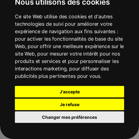
Nous utilisons des cookies
Ce site Web utilise des cookies et d'autres
technologies de suivi pour améliorer votre
Téléchargez
expérience de navigation aux fins suivantes :
pour activer les fonctionnalités de base du site
Web
,
pour offrir une meilleure expérience sur le
site Web
,
pour mesurer votre intérêt pour nos
produits et services et pour personnaliser les
interactions marketing
,
pour diffuser des
publicités plus pertinentes pour vous
.
Accessibilité
Politique de
Mentions
J'accepte
confidentialité
légales
Je refuse
Tous droits réservés Rogervoice
Changer mes préférences